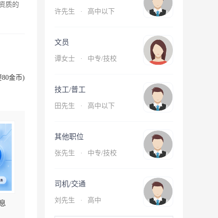
资质的
许先生
·
高中以下
文员
谭女士
·
中专/技校
80金币)
技工/普工
田先生
·
高中以下
其他职位
张先生
·
中专/技校
司机/交通
刘先生
·
高中
息