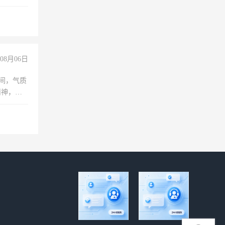
无犯罪记
上文化，
良好沟通
08月06日
之间，气质
精神，有