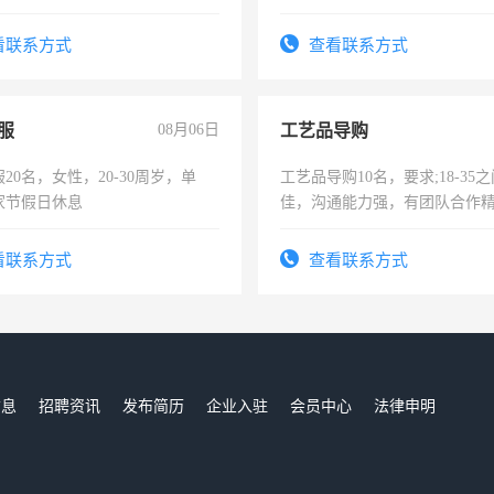
年薪假，年底福利
责任心形象端庄，遵纪守法，
录，客服要求45岁以下高中以
看联系方式
查看联系方式
懂电脑工作认真，性格开朗有
能力，工程，懂水电维修。
服
08月06日
工艺品导购
20名，女性，20-30周岁，单
工艺品导购10名，要求;18-35
家节假日休息
佳，沟通能力强，有团队合作
上进心，有工作经验者优先！
看联系方式
查看联系方式
信息
招聘资讯
发布简历
企业入驻
会员中心
法律申明
们