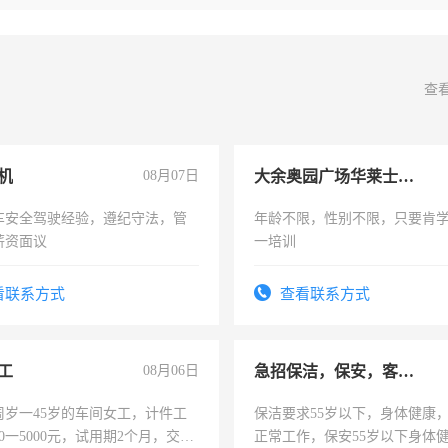
查
机
08月07日
大余奥园广场华莱士招聘店员5名
车安全驾驶经验，遵纪守法，管
年龄不限，性别不限，只要肯
薪资面议
一培训
看联系方式
查看联系方式
工
08月06日
急招保洁，保安，客服，工程
周岁一45岁的车间女工，计件工
保洁要求55岁以下，身体健康
00一5000元，试用期2个月，交五
正常工作，保安55岁以下身体