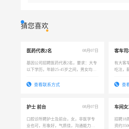
猜您喜欢
医药代表2名
08月07日
客车司
基因公司招聘医药代表2名，要求：大专
有大客
以下学历，年龄25-45岁之间，男女均
吃注，
可，需要具有营销经验，从事过医药代
表或者有医学资质的优先，底薪+绩效，
查看联系方式
查
交五险。
护士 前台
08月07日
车间女
口腔诊所聘护士及前台，女，非医学专
招聘18
业也可，形象好，气质佳，沟通能力
资约35