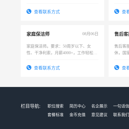
强。面试，周日休息。
险，有
查看联系方式
查
家庭保洁师
08月06日
售后客
家庭保洁师。要求：50周岁以下、女
售后客服
性、干净利索，月薪4000+，工作轻松，
休，国
时间灵活，不需坐班，适合宝妈、全职
太太等。
查看联系方式
查
栏目导航:
职位搜索
简历中心
名企展示
一句话
套餐标准
金币充值
意见建议
联系我