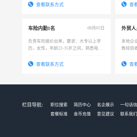
查看联系方式
查
车险内勤1名
08月05日
外贸人
负责车险报价出单，要求：大专以上学
本地企
历，女性，年龄22-35岁之间，熟悉电脑
售经验
操作，工作态度认真，具有团队精神，
试用期1-3个月，转正后交纳五险，
查看联系方式
查
栏目导航:
职位搜索
简历中心
名企展示
一句话
套餐标准
金币充值
意见建议
联系我