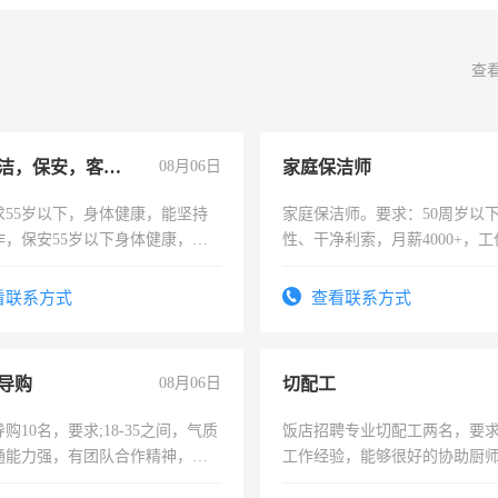
查
急招保洁，保安，客服，工程
08月06日
家庭保洁师
求55岁以下，身体健康，能坚持
家庭保洁师。要求：50周岁以
作，保安55岁以下身体健康，有
性、干净利索，月薪4000+，
形象端庄，遵纪守法，无犯罪记
时间灵活，不需坐班，适合宝
服要求45岁以下高中以上文化，
太太等。
看联系方式
查看联系方式
工作认真，性格开朗有良好沟通
工程，懂水电维修。
导购
08月06日
切配工
购10名，要求;18-35之间，气质
饭店招聘专业切配工两名，要
通能力强，有团队合作精神，有
工作经验，能够很好的协助厨
，有工作经验者优先！
作。包吃住，每月有公休，工资35