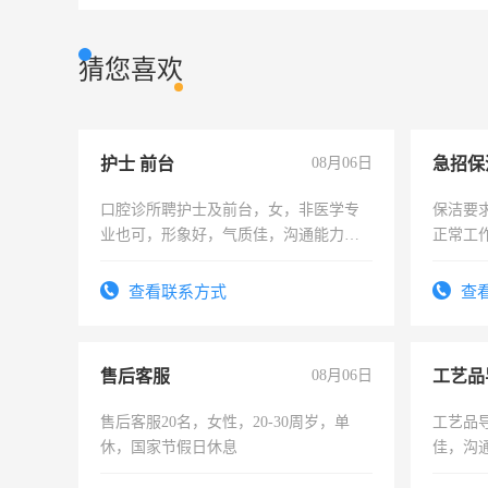
猜您喜欢
护士 前台
08月06日
口腔诊所聘护士及前台，女，非医学专
保洁要
业也可，形象好，气质佳，沟通能力
正常工
强。面试，周日休息。
责任心
录，客
查看联系方式
查
懂电脑
能力，
售后客服
08月06日
工艺品
售后客服20名，女性，20-30周岁，单
工艺品导
休，国家节假日休息
佳，沟
上进心