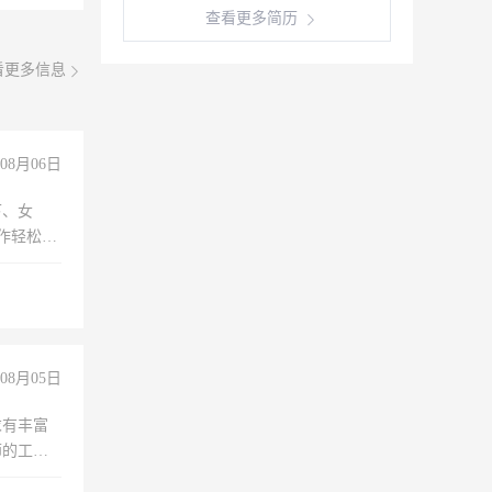
查看更多简历
看更多信息
08月06日
下、女
工作轻松，
妈、全职
08月05日
求有丰富
师的工
00-