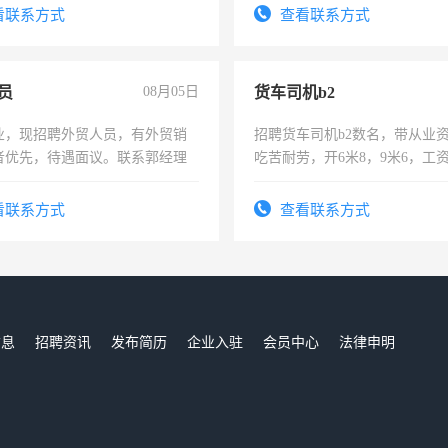
4500。
看联系方式
查看联系方式
员
08月05日
货车司机b2
业，现招聘外贸人员，有外贸销
招聘货车司机b2数名，带从业
者优先，待遇面议。联系郭经理
吃苦耐劳，开6米8，9米6，工
看联系方式
查看联系方式
信息
招聘资讯
发布简历
企业入驻
会员中心
法律申明
们