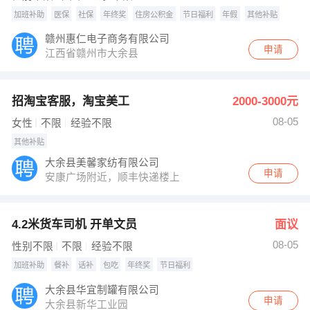
加班补助
医保
社保
年终奖
住房公积金
节日福利
年假
其他补贴
赣州惠仁电子商务有限公司
申请
江西省赣州市大余县
招淘宝客服，淘宝美工
2000-3000元
08-05
女性
不限
经验不限
其他补贴
大余县美馨家纺有限公司
申请
安康广场附近，顺丰快递楼上
4.2米货车司机 开单文员
面议
08-05
性别不限
不限
经验不限
加班补助
餐补
话补
包吃
年终奖
节日福利
大余县华宜制罐有限公司
申请
大余县新华工业园