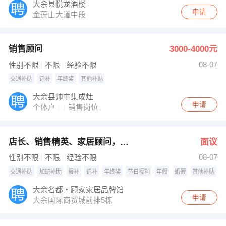
大余县悦龙酒楼
申请
金莲山大道中段
销售顾问
3000-4000元
08-07
性别不限
不限
经验不限
交通补贴
话补
年终奖
其他补贴
大余县帅丰集成灶
申请
个体户
销售岗位
店长、销售精英、家居顾问，安装工
面议
08-07
性别不限
不限
经验不限
交通补贴
加班补助
餐补
话补
年终奖
节日福利
年假
婚假
其他补贴
大余名都・顾家家居品牌馆
申请
大余国际商贸城前排5栋