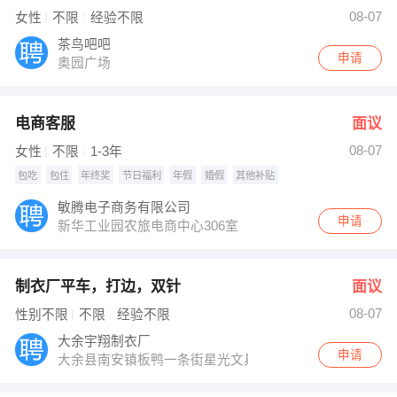
【江西合一云数据科技股份有限公司】 强势入驻
08-07
女性
不限
经验不限
茶鸟吧吧
申请
奥园广场
电商客服
面议
08-07
女性
不限
1-3年
包吃
包住
年终奖
节日福利
年假
婚假
其他补贴
敏腾电子商务有限公司
申请
新华工业园农旅电商中心306室
制衣厂平车，打边，双针
面议
08-07
性别不限
不限
经验不限
大余宇翔制衣厂
申请
大余县南安镇板鸭一条街星光文具超市右侧