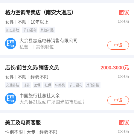
格力空调专卖店（南安大道店）
面议
08-06
女性
不限
10年以上
加班补助
节日福利
其他补贴
大余县志远电器销售有限公司
申请
私营
其他职位
店长/前台文员/销售文员
2000-3000元
08-05
女性
不限
经验不限
交通补贴
话补
医保
社保
年终奖
节日福利
其他补贴
中国旅行社总社大余
申请
大余县21世纪广场国光超市后面第二条街
美工及电商客服
面议
08-05
性别不限
大专
经验不限