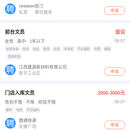
nineteen奈汀
申请
私营
餐饮服务
前台文员
面议
08-07
女性
高中
1年以下
加班补助
包吃
包住
医保
社保
年终奖
节日福利
年假
婚假
其他补贴
江西盛源新材料有限公司
申请
新华工业区
门店入库文员
2000-3000元
08-07
性别不限
不限
经验不限
餐补
包吃
节日福利
圆通快递
申请
安康广场