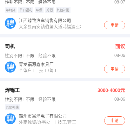
08-07
性别不限
不限
经验不限
年终奖
节日福利
年假
婚假
其他补贴
江西臻致汽车销售有限公司
申请
大余县南安镇伯坚大道鸿福酒业2楼
司机
面议
08-06
性别不限
不限
经验不限
青龙福源鑫家具厂
申请
个体户
技工/普工
焊锡工
3000-4000元
08-06
性别不限
不限
经验不限
其他补贴
赣州市富泽电子有限公司
申请
外商独资/办事处
技工/普工