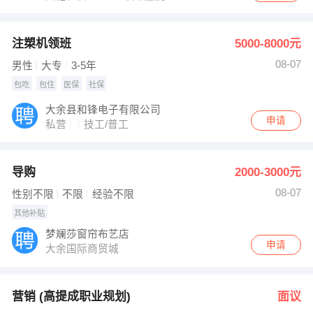
注槊机领班
5000-8000元
08-07
男性
大专
3-5年
包吃
包住
医保
社保
大余县和锋电子有限公司
申请
私营
技工/普工
导购
2000-3000元
08-07
性别不限
不限
经验不限
其他补贴
梦斓莎窗帘布艺店
申请
大余国际商贸城
营销 (高提成职业规划)
面议