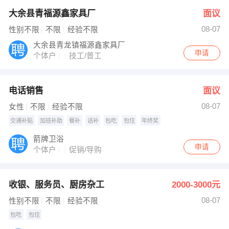
大余县青福源鑫家具厂
面议
08-07
性别不限
不限
经验不限
大余县青龙镇福源鑫家具厂
申请
个体户
技工/普工
电话销售
面议
08-07
女性
不限
经验不限
交通补贴
加班补助
餐补
话补
包吃
包住
年终奖
箭牌卫浴
申请
个体户
促销/导购
收银、服务员、厨房杂工
2000-3000元
08-07
性别不限
不限
经验不限
包吃
包住