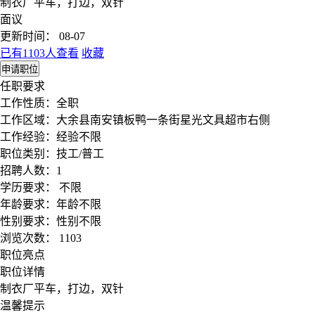
制衣厂平车，打边，双针
面议
更新时间： 08-07
已有1103人查看
收藏
申请职位
任职要求
工作性质：
全职
工作区域：
大余县南安镇板鸭一条街星光文具超市右侧
工作经验：
经验不限
职位类别：
技工/普工
招聘人数：
1
学历要求：
不限
年龄要求：
年龄不限
性别要求：
性别不限
浏览次数：
1103
职位亮点
职位详情
制衣厂平车，打边，双针
温馨提示